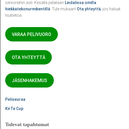
senioreihin asti. Kesällä pelataan
Lindalissa omilla
hiekkatekonurmikentillä
. Tule mukaan!
Ota yhteyttä
, jos haluat
lisätietoa.
VARAA PELIVUORO
OTA YHTEYTTÄ
JÄSENHAKEMUS
Peliseuraa
KirTe Cup
Tulevat tapahtumat