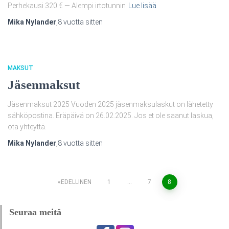
Perhekausi 320 € — Alempi irtotunnin
Lue lisää
Mika Nylander
,
8 vuotta
sitten
MAKSUT
Jäsenmaksut
Jäsenmaksut 2025 Vuoden 2025 jäsenmaksulaskut on lähetetty
sähköpostina. Eräpäivä on 26.02.2025. Jos et ole saanut laskua,
ota yhteyttä.
Mika Nylander
,
8 vuotta
sitten
Artikkelien
EDELLINEN
1
…
7
8
sivutus
Seuraa meitä