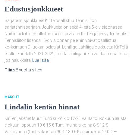
Edustusjoukkueet
Sarjatennisjoukkueet KirTe osallistuu Tennisliiton
sarjatennissarjaan. Joukkueita on sekä 4- että 5-divisioonassa.
Näihin peleihin osallistumiseen tarvitaan KirTen jäsenyyden lisäksi
Tennisliiton lisenssi. 5-divisioonan peleihin voivat osallistua
korkeintaan D-luokan pelaajat. Lähiliiga Lähiliigajoukkuetta KirTellä
ei ollut kaudella 2021-2022, mutta lähiliigaankin voidaan osallistua,
jos halukkaita
Lue lisää
Tiina
,
8 vuotta
sitten
MAKSUT
Lindalin kentän hinnat
KirTen jäsenet Muut Tunti su-to klo 17-21 välillä toukokuun alusta
elokuun loppuun 10 € 15 € Tunti muina aikoina 8 € 12 €
Vakiovuoro (tunti viikossa) 90 € 130 € Kausimaksu 240 € —