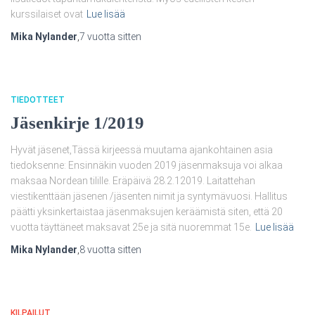
kurssilaiset ovat
Lue lisää
Mika Nylander
,
7 vuotta
sitten
TIEDOTTEET
Jäsenkirje 1/2019
Hyvät jäsenet,Tässä kirjeessä muutama ajankohtainen asia
tiedoksenne: Ensinnäkin vuoden 2019 jäsenmaksuja voi alkaa
maksaa Nordean tilille. Eräpäivä 28.2.12019. Laitattehan
viestikenttään jäsenen /jäsenten nimit ja syntymävuosi. Hallitus
päätti yksinkertaistaa jäsenmaksujen keräämistä siten, että 20
vuotta täyttäneet maksavat 25e ja sitä nuoremmat 15e.
Lue lisää
Mika Nylander
,
8 vuotta
sitten
KILPAILUT