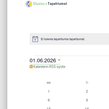
Etusivu
»
Tapahtumat
Ei tulevia tapahtumia tapahtumat.
N
o
t
i
c
01.06.2026
e
Tapahtumat
V
Kalenterin RSS-syöte
a
l
i
MA
MAANANTAI
TI
TIISTAI
K
t
s
0
0
1
2
e
t
t
p
a
0
0
8
9
a
a
ä
t
t
i
0
p
0
p
15
16