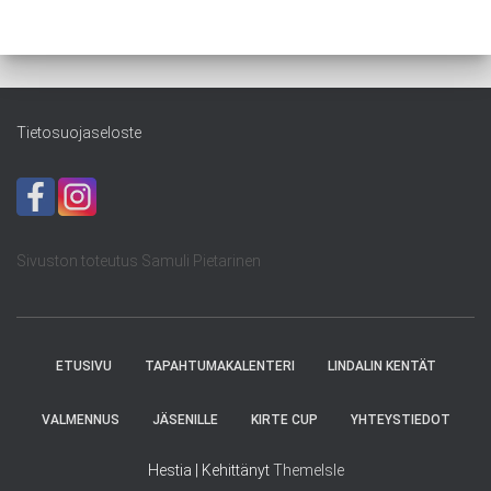
Tietosuojaseloste
Sivuston toteutus Samuli Pietarinen
ETUSIVU
TAPAHTUMAKALENTERI
LINDALIN KENTÄT
VALMENNUS
JÄSENILLE
KIRTE CUP
YHTEYSTIEDOT
Hestia | Kehittänyt
ThemeIsle