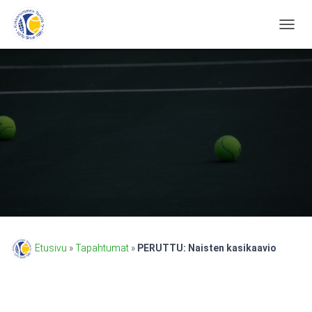
N
A
V
I
G
O
I
N
T
I
P
Ä
Ä
L
L
E
/
Etusivu
»
Tapahtumat
»
PERUTTU: Naisten kasikaavio
P
O
I
S