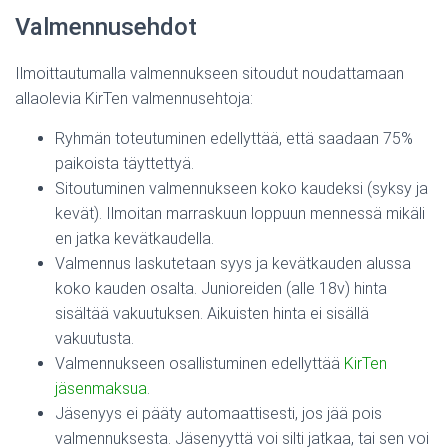
Valmennusehdot
Ilmoittautumalla valmennukseen sitoudut noudattamaan
allaolevia KirTen valmennusehtoja:
Ryhmän toteutuminen edellyttää, että saadaan 75%
paikoista täyttettyä.
Sitoutuminen valmennukseen koko kaudeksi (syksy ja
kevät). Ilmoitan marraskuun loppuun mennessä mikäli
en jatka kevätkaudella.
Valmennus laskutetaan syys ja kevätkauden alussa
koko kauden osalta. Junioreiden (alle 18v) hinta
sisältää vakuutuksen. Aikuisten hinta ei sisällä
vakuutusta.
Valmennukseen osallistuminen edellyttää
KirTen
jäsenmaksua
.
Jäsenyys ei pääty automaattisesti, jos jää pois
valmennuksesta. Jäsenyyttä voi silti jatkaa, tai sen voi