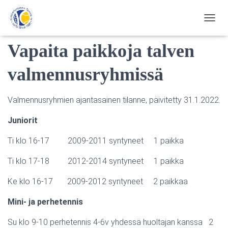
Etusivu
»
Vapaita paikkoja talven valmennusryhmissä
N
A
Vapaita paikkoja talven
V
I
G
valmennusryhmissä
O
I
N
Valmennusryhmien ajantasainen tilanne, päivitetty 31.1.2022.
T
I
Juniorit
P
Ä
Ti klo 16-17 2009-2011 syntyneet 1 paikka
Ä
L
Ti klo 17-18 2012-2014 syntyneet 1 paikka
L
E
Ke klo 16-17 2009-2012 syntyneet 2 paikkaa
/
P
O
Mini- ja perhetennis
I
S
Su klo 9-10 perhetennis 4-6v yhdessä huoltajan kanssa 2