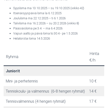
Syysloma ma 13.10.2025 – su 19.10.2025 (viikko 42)
Itsenäisyyspäivä loma la 6.12.2025
Joululoma ma 22.12.2025 – ti 6.1.2026
Talviloma ma 16.2.2026 – su 20.2.2026 (viikko 8)
Pääsiäisloma pe 3.4. – ma 6.4.2026
Vapun aatto ja päivä loma to 30.4.- pe 1.5.2026
Helatorstai loma 14.5.2026
Hinta
Ryhmä
€/h
Juniorit
Mini- ja perhetennis
10 €
Tenniskoulu- ja valmennus (6-8 hengen ryhmät)
14 €
Tennisvalmennus (4 hengen ryhmät)
17 €