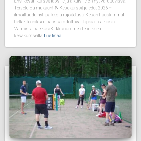
Ensi kesän kurssit lapsille ja aikuisille on nyt varattavissa.
Tervetuloa mukaan! 🎾 Kesäkurssit ja edut 2026 –
ilmoittaudu nyt, paikkoja rajoitetusti! Kesän hauskimmat
hetket tenniksen parissa odottavat lapsia ja aikuisia.
Varmista paikkasi Kirkkonummen tenniksen
kesäkursseilla
Lue lisää