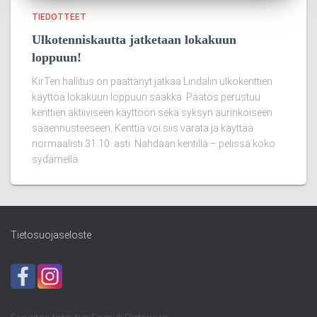
TIEDOTTEET
Ulkotenniskautta jatketaan lokakuun
loppuun!
KirTen hallitus on päättänyt jatkaa Lindalin ulkokenttien
käyttöä lokakuun loppuun saakka. Päätös perustuu
kenttien aktiiviseen käyttöön sekä syksyn aurinkoiseen
sääennusteeseen. Kenttiä voi siis varata ja käyttää
normaalisti 31.10. asti. Nähdään kentillä – pelissä koko
sydämellä.
Tietosuojaseloste