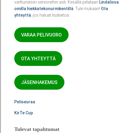
varttuneisiin senioreihin asti. Kesällä pelataan
Lindalissa
omilla hiekkatekonurmikentillä
. Tule mukaan!
Ota
yhteyttä
, jos haluat lisätietoa.
VARAA PELIVUORO
OTA YHTEYTTÄ
JÄSENHAKEMUS
Peliseuraa
KirTe Cup
Tulevat tapahtumat